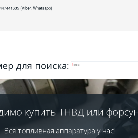
447441635 (Viber, Whatsapp)
ер для поиска:
димо купить ТНВД или форсу
Вся топливная аппаратура у нас!