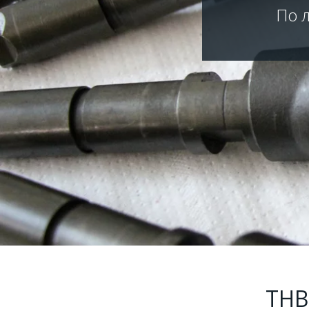
По 
ТНВ