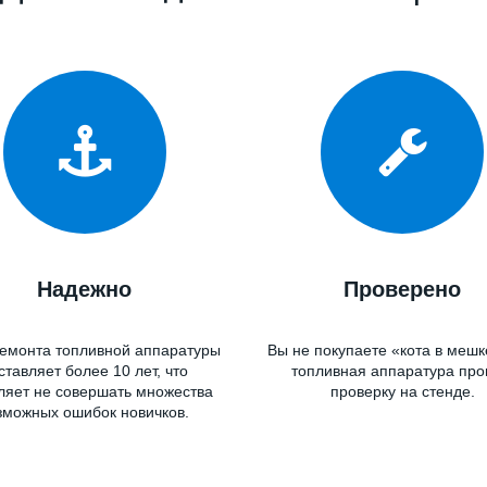
одимо купить ТНВД или фо
Вся топливная аппаратура у нас!
По лучшим ценам и с реальной гарантие
Надежно
Проверено
емонта топливной аппаратуры
Вы не покупаете «кота в мешк
ставляет более 10 лет, что
топливная аппаратура пр
ляет не совершать множества
проверку на стенде.
зможных ошибок новичков.