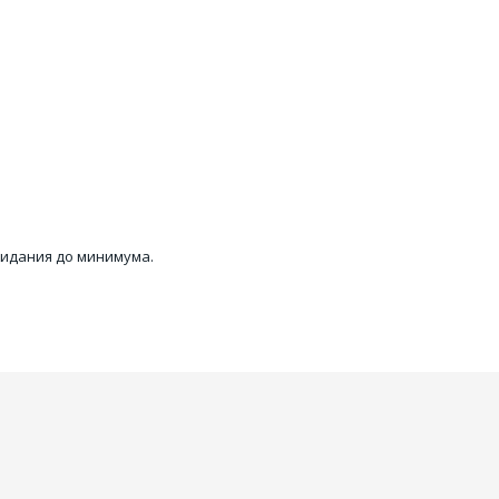
рсунки?
й!
идания до минимума.  