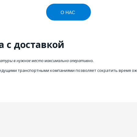
О НАС
одимо купить ТНВД или фо
а с доставкой
Вся топливная аппаратура у нас!
ратуры в нужное место максимально оперативно.
По лучшим ценам и с реальной гарантие
 ведущими транспортными компаниями позволяет сократить время ож