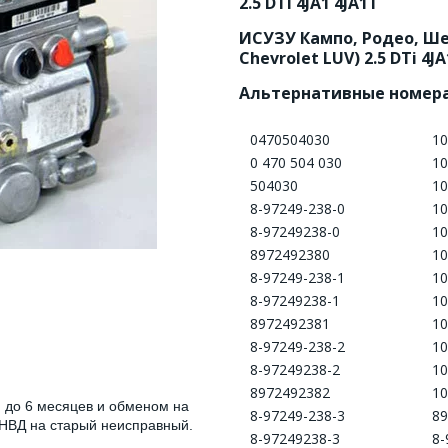
2.5 DTi 4JA1 4JA1T
ИСУЗУ Кампо, Родео, Ше
Chevrolet LUV) 2.5 DTi 4J
Альтернативные номера
0470504030
10
0 470 504 030
10
504030
10
8-97249-238-0
10
8-97249238-0
10
8972492380
10
8-97249-238-1
10
8-97249238-1
10
8972492381
10
8-97249-238-2
10
8-97249238-2
10
8972492382
10
 до 6 месяцев и обменом на
8-97249-238-3
89
НВД на старый неисправный.
8-97249238-3
8-