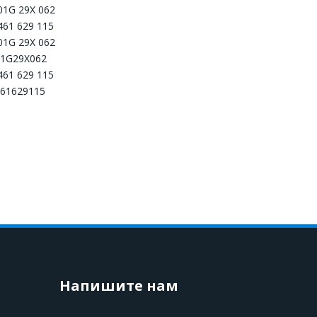
01G 29X 062
461 629 115
01G 29X 062
01G29X062
461 629 115
61629115
Напишите нам