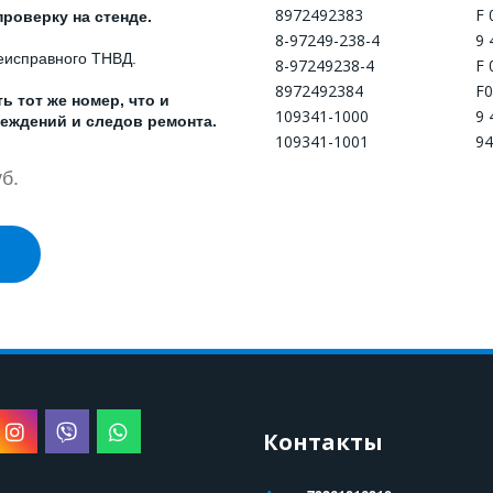
8972492383
F 
роверку на стенде.
8-97249-238-4
9 
неисправного ТНВД.
8-97249238-4
F 
8972492384
F
 тот же номер, что и
109341-1000
9 
еждений и следов ремонта.
109341-1001
94
б.
Контакты