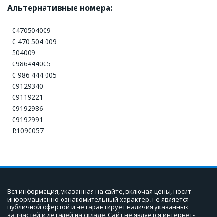
Альтернативные номера:
0470504009
0 470 504 009
504009
0986444005
0 986 444 005
09129340
09119221
09192986
09192991
R1090057
Вся информация, указанная на сайте, включая цены, носит 
информационно-ознакомительный характер, не является 
публичной офертой и не гарантирует наличия указанных 
запчастей и деталей на складе. Сайт не является интернет-