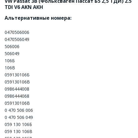
VW Passat 3B (Фольксваген Пассат Б5 2,5 ТДИ) 2.5 
TDI V6 AKN АКН
Альтернативные номера:
0470506006
0470506049
506006
506049
106Б
106B
059130106Б
059130106В
0986444008
0986444068
059130106B
0 470 506 006
0 470 506 049
059 130 106Б
059 130 106В