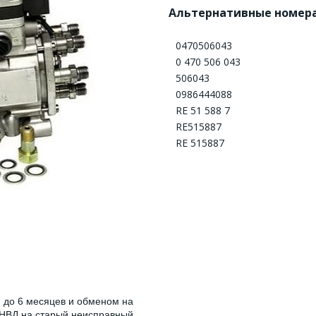
Альтернативные номера
0470506043
0 470 506 043
506043
0986444088
RE 51 588 7
RE515887
RE 515887
 до 6 месяцев и обменом на
НВД на старый неисправный.