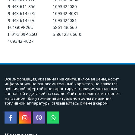
9 443 611 856
1093424080
9 443 614 075
109342-4081
9 443 614 076
1093424081
F01G09P26U
5861236660
F 01G 09P 26U
5-86123-666-0
109342-4027
Вся информация, указанная на сайте, включая цены, носит 
информационно-ознакомительный характер, не является 
публичной офертой и не гарантирует наличия указанных 
запчастей и деталей на складе. Сайт не является интернет-
магазином. Для уточнения актуальной цены и наличия 
топливной аппаратуры связывайтесь с менеджером.