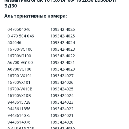
Nissan Patrol GR Y61 3.0 Di '00-'10 ZD30 ZD30DDTi 
ЗД30
Альтернативные номера:
0470504046
109342-4026
0 470 504 046
109342-4025
504046
109342-4024
16700-VG100
109342-4023
16700VG100
109342-4022
A6700-VG100
109342-4021
A6700VG100
109342-4020
16700-VX101
1093424027
16700VX101
1093424026
16700-VX10B
1093424025
16700VX10B
1093424024
9443615728
1093424023
9443611856
1093424022
9443614075
1093424021
9443614076
1093424020
9 443 615 728
109342-4080