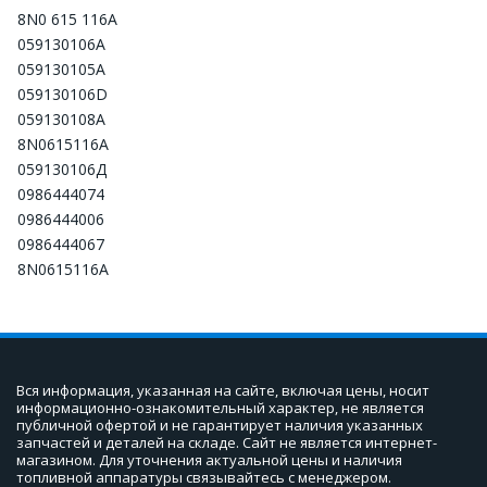
8N0 615 116A
059130106A
059130105А
059130106D
059130108A
8N0615116A
059130106Д
0986444074
0986444006
0986444067
8N0615116A
Вся информация, указанная на сайте, включая цены, носит 
информационно-ознакомительный характер, не является 
публичной офертой и не гарантирует наличия указанных 
запчастей и деталей на складе. Сайт не является интернет-
магазином. Для уточнения актуальной цены и наличия 
топливной аппаратуры связывайтесь с менеджером.