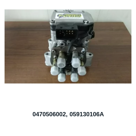
0470506002, 059130106A