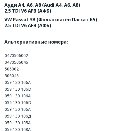
Ауди А4, А6, А8 (Audi A4, A6, A8) 

2.5 TDI V6 AFB (АФБ)
VW Passat 3B (Фольксваген Пассат Б5) 

2.5 TDI V6 AFB (АФБ)
Альтернативные номера:
0470506002
0470506046
506002
506046
059 130 106A
059 130 106D
059 130 106А
059 130 106D
059 130 106А
059 130 106Д
059 130 105А
059 130 108А