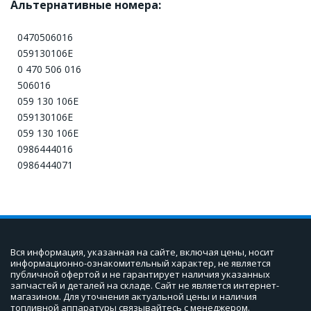
Альтернативные номера:
0470506016
059130106Е
0 470 506 016
506016
059 130 106Е
059130106Е
059 130 106E
0986444016
0986444071
Вся информация, указанная на сайте, включая цены, носит 
информационно-ознакомительный характер, не является 
публичной офертой и не гарантирует наличия указанных 
запчастей и деталей на складе. Сайт не является интернет-
магазином. Для уточнения актуальной цены и наличия 
топливной аппаратуры связывайтесь с менеджером.